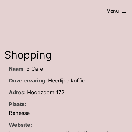
Skip
Burgh
Menu
to
Beach,
content
holiday
home
in
Shopping
Burgh
Naam:
B Cafe
Haamstede
Onze ervaring:
Heerlijke koffie
Adres:
Hogezoom 172
Plaats:
Renesse
Website: